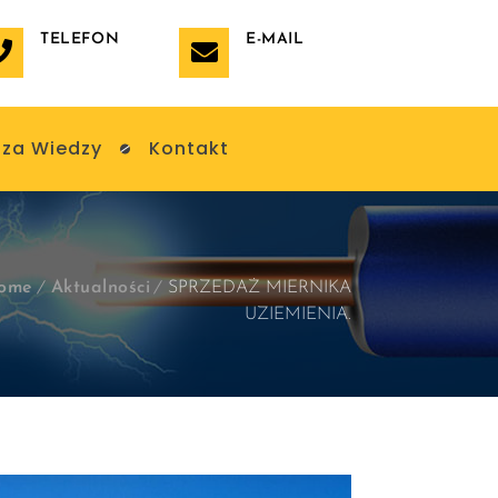
TELEFON
E-MAIL
za Wiedzy
Kontakt
ome
Aktualności
SPRZEDAŻ MIERNIKA
UZIEMIENIA.