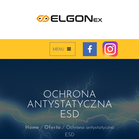
MENU
OCHRONA
ANTYSTATYCZNA
ESD
Home
Oferta
Ochrona antystatyczna
ESD