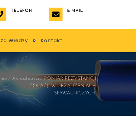
TELEFON
E-MAIL
za Wiedzy
Kontakt
ome
Aktualności
POMIAR REZYSTANCJI
IZOLACJI W URZĄDZENIACH
SPAWALNICZYCH.