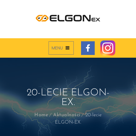
MENU
20-LECIE ELGON-
EX.
Home
Aktualności
20-lecie
ELGON-EX.